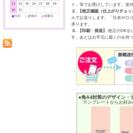
23
24
25
26
27
28
29
ト」等でお受けしています。送
30
31
２. 【校正確認（仕上がりチェッ
■
■
■
今日
定休日
休業日
ルでお送りします。「社名やロ
承ります。
３. 【印刷・発送】
校正のOKを
す。あとはお手元に届くのを待
●角A4封筒のデザイン・
テンプレートからお好み