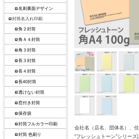
名刺裏面デザイン
封筒名入れ印刷
角２封筒
角Ａ４封筒
角３封筒
長３封筒
長４封筒
長40封筒
透けない封筒
窓付き封筒
保存袋
封筒フルカラー印刷
会社名（店名、団体名）、住
封筒 色刷り
“フレッシュトーン”シリーズ