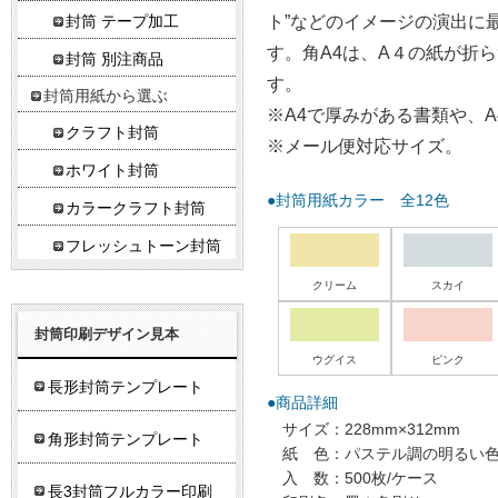
ト”などのイメージの演出に
封筒 テープ加工
す。角A4は、A４の紙が折
封筒 別注商品
す。
封筒用紙から選ぶ
※A4で厚みがある書類や、
クラフト封筒
※メール便対応サイズ。
ホワイト封筒
●封筒用紙カラー 全12色
カラークラフト封筒
フレッシュトーン封筒
クリーム
スカイ
封筒印刷デザイン見本
ウグイス
ピンク
長形封筒テンプレート
●商品詳細
サイズ：228mm×312mm
角形封筒テンプレート
紙 色：パステル調の明るい色
入 数：500枚/ケース
長3封筒フルカラー印刷