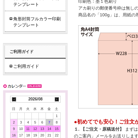
印刷色：墨１色刷り
テンプレート
アカ刷りの郵便番号枠は無し
商品名の「100g」は、用紙
角形封筒フルカラー印刷
テンプレート
ご利用ガイド
ご利用ガイド
2026/08
日
月
火
水
木
金
土
1
●初めてでも安心！ご注文
2
3
4
5
6
7
8
9
10
11
12
13
14
15
１. 【ご注文・原稿送付】
まずは
16
17
18
19
20
21
22
のご案内」メールをお送りしま