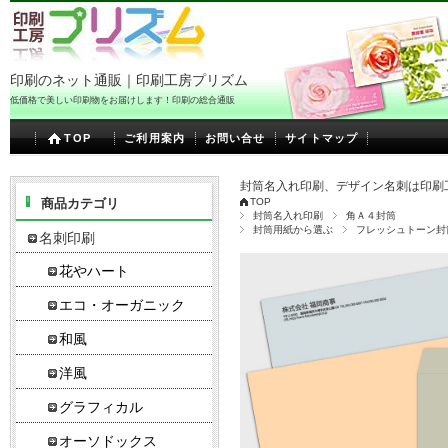
印刷のネット通販｜印刷工房プリズム
低価格で美しい印刷物をお届けします！印刷の総合通販
TOP
ご利用案内
お問い合せ
サイトマップ
封筒名入れ印刷、デザイン名刺は印刷
商品カテゴリ
TOP
封筒名入れ印刷
角Ａ４封筒
封筒用紙から選ぶ
フレッシュトーン封
名刺印刷
花やハート
エコ・オーガニック
和風
洋風
グラフィカル
オーソドックス