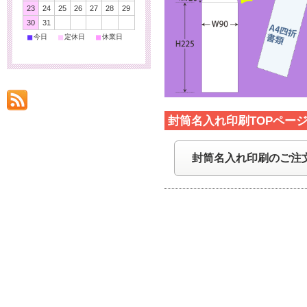
23
24
25
26
27
28
29
30
31
■
■
■
今日
定休日
休業日
封筒名入れ印刷TOPペー
封筒名入れ印刷のご注