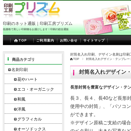
印刷のネット通販｜印刷工房プリズム
低価格で美しい印刷物をお届けします！印刷の総合通販
TOP
ご利用案内
お問い合せ
サイトマップ
封筒名入れ印刷、デザイン名刺は印刷
商品カテゴリ
TOP
封筒名入れデザイン・テンプレー
名刺印刷
封筒名入れデザイン
花やハート
長形封筒を豊富なデザイン・テ
エコ・オーガニック
長３、長４、長40など長形
和風
使用中の封筒」、「パソコ
洋風
ができます。
グラフィカル
※デザイン原稿ご支給の場
オーソドックス
のベタ刷り、大きな写真など