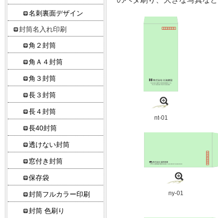
名刺裏面デザイン
封筒名入れ印刷
角２封筒
角Ａ４封筒
角３封筒
長３封筒
長４封筒
nt-01
長40封筒
透けない封筒
窓付き封筒
保存袋
ny-01
封筒フルカラー印刷
封筒 色刷り