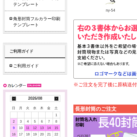
テンプレート
ny-54
角形封筒フルカラー印刷
テンプレート
ご利用ガイド
ご利用ガイド
※ご注文を完了後に原稿送付
2026/08
長形封筒のご注文
日
月
火
水
木
金
土
1
2
3
4
5
6
7
8
9
10
11
12
13
14
15
16
17
18
19
20
21
22