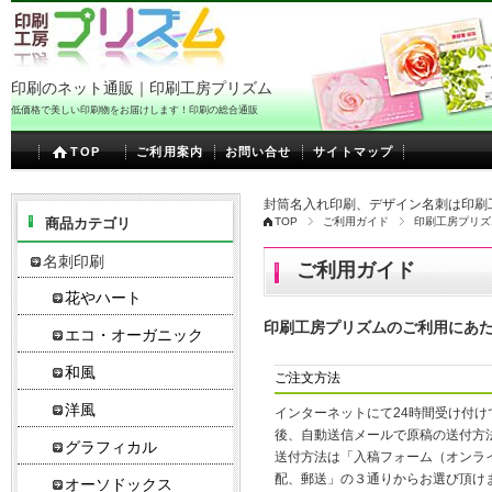
印刷のネット通販｜印刷工房プリズム
低価格で美しい印刷物をお届けします！印刷の総合通販
TOP
ご利用案内
お問い合せ
サイトマップ
封筒名入れ印刷、デザイン名刺は印刷
商品カテゴリ
TOP
ご利用ガイド
印刷工房プリズ
名刺印刷
ご利用ガイド
花やハート
印刷工房プリズムのご利用にあ
エコ・オーガニック
和風
ご注文方法
洋風
インターネットにて24時間受け付け
後、自動送信メールで原稿の送付方
グラフィカル
送付方法は「入稿フォーム（オンライ
配、郵送」の３通りからお選び頂け
オーソドックス