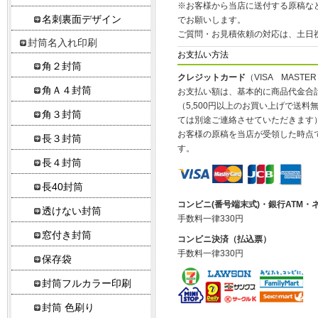
※お客様から当店に送付する原稿な
名刺裏面デザイン
でお願いします。
ご質問・お見積依頼の対応は、土日
封筒名入れ印刷
お支払い方法
角２封筒
クレジットカード
（VISA MASTE
角Ａ４封筒
お支払い額は、基本的に商品代金合
（5,500円以上のお買い上げで送
角３封筒
ては別途ご連絡させていただきます
お客様の原稿を当店が受領した時点
長３封筒
す。
長４封筒
長40封筒
コンビニ(番号端末式)・銀行ATM
透けない封筒
手数料一律330円
窓付き封筒
コンビニ決済（払込票）
手数料一律330円
保存袋
封筒フルカラー印刷
封筒 色刷り