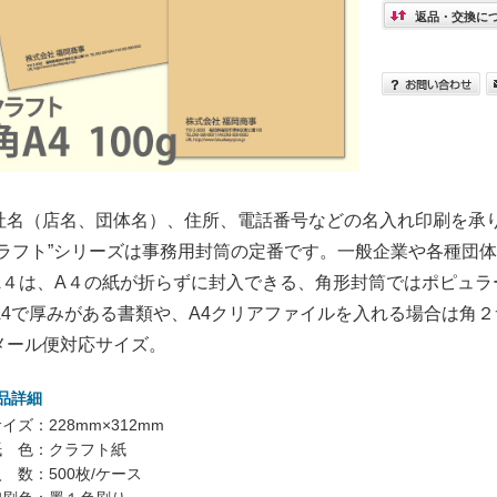
返品・交換に
社名（店名、団体名）、住所、電話番号などの名入れ印刷を承
クラフト”シリーズは事務用封筒の定番です。一般企業や各種団
A４は、A４の紙が折らずに封入できる、角形封筒ではポピュラ
A4で厚みがある書類や、A4クリアファイルを入れる場合は角
メール便対応サイズ。
品詳細
イズ：228mm×312mm
紙 色：クラフト紙
 数：500枚/ケース