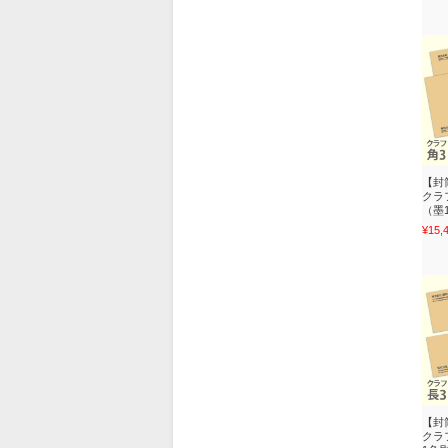
【封
クラフ
（墨
¥15,
【封
クラフ