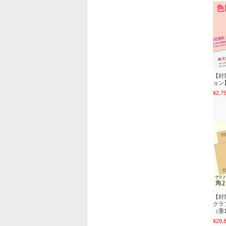
【封
ョン
¥2,7
【封
クラフ
（墨
¥29,