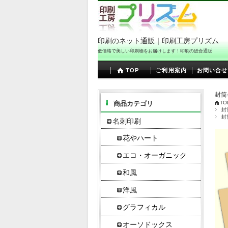
印刷のネット通販｜印刷工房プリズム
低価格で美しい印刷物をお届けします！印刷の総合通販
TOP
ご利用案内
お問い合せ
封筒
商品カテゴリ
TO
封
封
名刺印刷
花やハート
エコ・オーガニック
和風
洋風
グラフィカル
オーソドックス