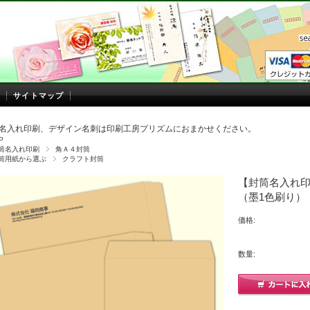
サイトマップ
名入れ印刷、デザイン名刺は印刷工房プリズムにおまかせください。
P
筒名入れ印刷
角Ａ４封筒
筒用紙から選ぶ
クラフト封筒
【封筒名入れ印刷
（墨1色刷り）
価格:
数量: