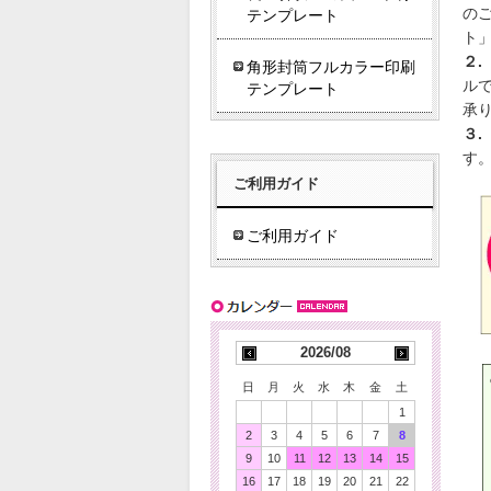
の
テンプレート
ト
２.
角形封筒フルカラー印刷
ル
テンプレート
承
３.
す
ご利用ガイド
ご利用ガイド
2026/08
日
月
火
水
木
金
土
1
2
3
4
5
6
7
8
9
10
11
12
13
14
15
16
17
18
19
20
21
22