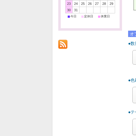
23
24
25
26
27
28
29
30
31
ご
■
■
■
今日
定休日
休業日
オ
●数
●
●