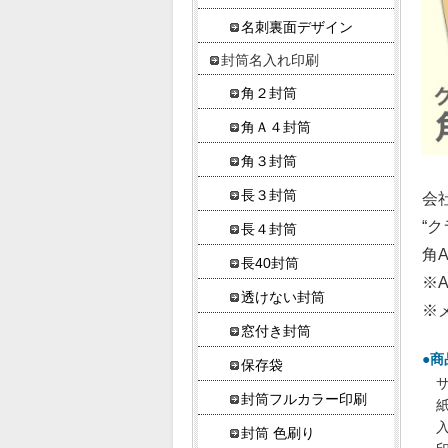
名刺裏面デザイン
封筒名入れ印刷
角２封筒
角Ａ４封筒
角３封筒
長３封筒
会
“
長４封筒
角
長40封筒
※
透けない封筒
※
窓付き封筒
●商
保存袋
サ
封筒フルカラー印刷
入
封筒 色刷り