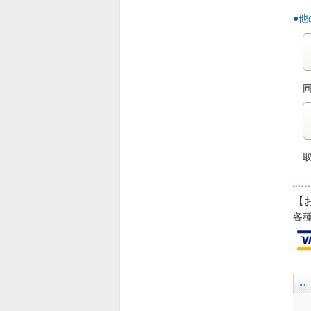
●
【
各