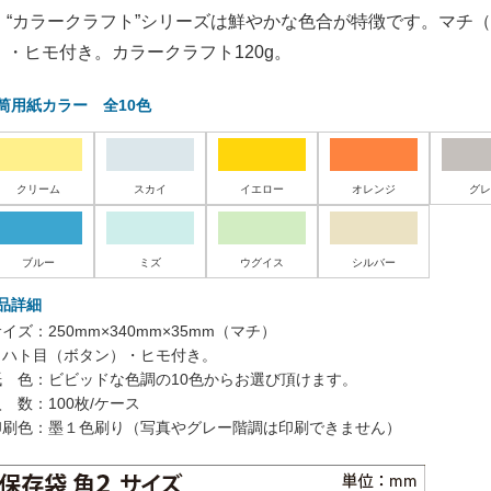
。“カラークラフト”シリーズは鮮やかな色合が特徴です。マチ（
）・ヒモ付き。カラークラフト120g。
筒用紙カラー 全10色
クリーム
スカイ
イエロー
オレンジ
グレ
ブルー
ミズ
ウグイス
シルバー
品詳細
イズ：250mm×340mm×35mm（マチ）
※ハト目（ボタン）・ヒモ付き。
紙 色：ビビッドな色調の10色からお選び頂けます。
 数：100枚/ケース
印刷色：墨１色刷り（写真やグレー階調は印刷できません）