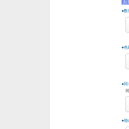
お
●数
●
●
●