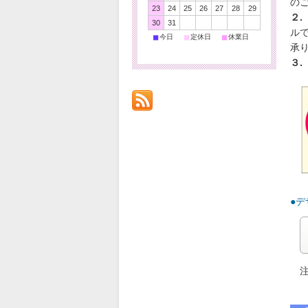
の
23
24
25
26
27
28
29
２.
30
31
ル
■
■
■
今日
定休日
休業日
承
３.
●