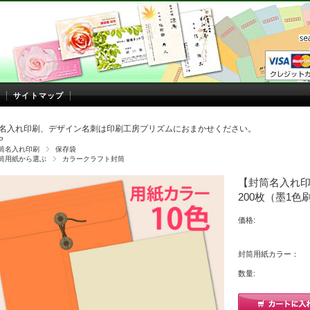
サイトマップ
名入れ印刷、デザイン名刺は印刷工房プリズムにおまかせください。
P
筒名入れ印刷
保存袋
筒用紙から選ぶ
カラークラフト封筒
【封筒名入れ印刷
200枚（墨1色
価格:
封筒用紙カラー：
数量: