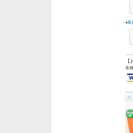
●
【
各