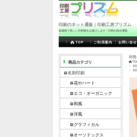
印刷のネット通販｜印刷工房プリズム
低価格で美しい印刷物をお届けします！印刷の総合通販
TOP
ご利用案内
お問い合せ
封筒
商品カテゴリ
TO
封
封
名刺印刷
花やハート
エコ・オーガニック
和風
洋風
グラフィカル
オーソドックス