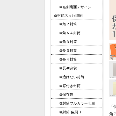
名刺裏面デザイン
封筒名入れ印刷
角２封筒
角Ａ４封筒
角３封筒
長３封筒
長４封筒
長40封筒
透けない封筒
窓付き封筒
保存袋
封筒フルカラー印刷
「
封筒 色刷り
角