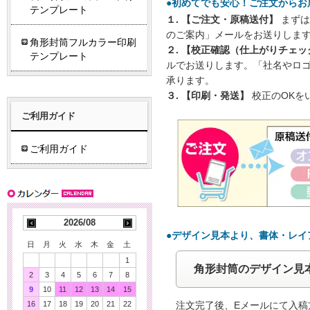
●初めてでも安心！ご注文からお
テンプレート
１. 【ご注文・原稿送付】
まずは
のご案内」メールをお送りしま
角形封筒フルカラー印刷
２. 【校正確認（仕上がりチェッ
テンプレート
ルでお送りします。「社名やロ
承ります。
３. 【印刷・発送】
校正のOKを
ご利用ガイド
ご利用ガイド
2026/08
●デザイン見本より、書体・レイ
日
月
火
水
木
金
土
1
角形封筒のデザイン見
2
3
4
5
6
7
8
9
10
11
12
13
14
15
16
17
18
19
20
21
22
注文完了後、Eメールにて入稿