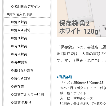
名刺裏面デザイン
封筒名入れ印刷
角２封筒
角Ａ４封筒
角３封筒
長３封筒
「保存袋」への、会社名（店
角2保存袋は、大量の書類の
長４封筒
す。マチ（厚み・35mm）、
長40封筒
透けない封筒
●商品詳細
窓付き封筒
サイズ：250mm×340mm×3
保存袋
※ハト目（ボタン）・ヒモ付
紙 色：ホワイト
封筒フルカラー印刷
入 数：100枚/ケース
封筒 色刷り
印刷色：墨１色刷り（写真や