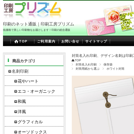
印刷のネット通販｜印刷工房プリズム
低価格で美しい印刷物をお届けします！印刷の総合通販
TOP
ご利用案内
お問い合せ
サイトマップ
封筒名入れ印刷、デザイン名刺は印刷
商品カテゴリ
TOP
封筒名入れ印刷
保存袋
封筒用紙から選ぶ
ホワイト封筒
名刺印刷
花やハート
エコ・オーガニック
和風
洋風
グラフィカル
オーソドックス