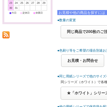
23
24
25
26
27
28
29
30
31
お見積や他の商品を探すには
■
■
■
今日
定休日
休業日
●数量の変更
同じ商品で200枚のご
●色刷り等をご希望の場合別途お
お見積・お問合せ
●同じ用紙シリーズで他のサイズ
同シリーズ（ホワイト）で各
★「ホワイト」シリー
●他の用紙シリーズで保存袋を探