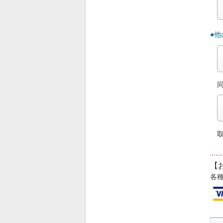
●
【
各