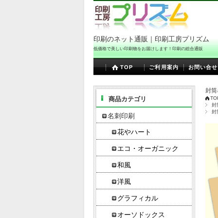
印刷のネット通販｜印刷工房プリズム
低価格で美しい印刷物をお届けします！印刷の総合通販
TOP
ご利用案内
お問い合せ
封筒
商品カテゴリ
TO
封
封
名刺印刷
花やハート
エコ・オーガニック
和風
洋風
グラフィカル
オーソドックス