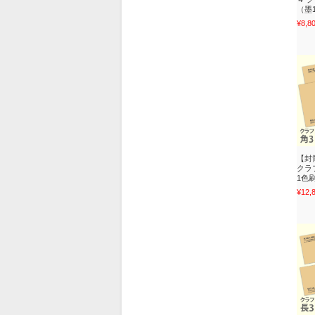
（墨
¥8,8
【封
クラフ
1色
¥12,