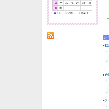
23
24
25
26
27
28
29
30
31
■
■
■
今日
定休日
休業日
ご
オ
●数
●
●