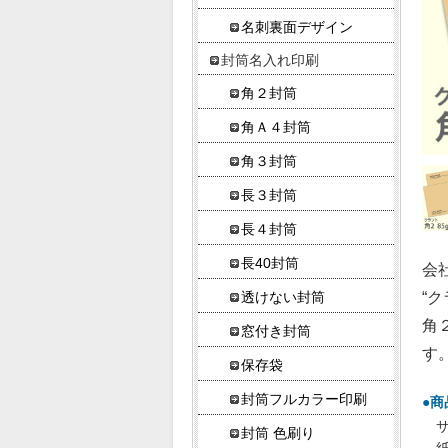
名刺裏面デザイン
封筒名入れ印刷
角２封筒
角Ａ４封筒
角３封筒
長３封筒
長４封筒
長40封筒
会
“
透けない封筒
角
窓付き封筒
す
保存袋
封筒フルカラー印刷
●商
サ
封筒 色刷り