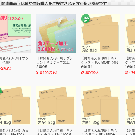
関連商品（比較や同時購入をご検討される方が多い商品です）
筒名入れ印刷オプシ
【封筒名入れ印刷オプシ
【封筒名入れ印刷】角２
【封筒
】色刷り
ョン】角２テープ加工
クラフト 85g 500枚（墨1
クラフト
2,000枚
色刷り）
1色刷
50
(税込)
¥10,120
(税込)
¥8,800
(税込)
¥14,7
筒名入れ印刷】角Ａ
【封筒名入れ印刷】角Ａ
【封筒名入れ印刷】角Ａ
【封筒
ラフト 85g 500枚
４ クラフト 85g 1000枚
４ クラフト 85g 1500枚
４ クラ