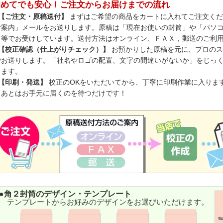
初めてでも安心！ご注文からお届けまでの流れ
 【ご注文・原稿送付】
まずはご希望の商品をカートに入れてご注文くだ
ご案内」メールをお送りします。原稿は「現在お使いの封筒」や「パソ
」等でお受けしています。送付方法はオンライン、ＦＡＸ，郵送のご利
 【校正確認（仕上がりチェック）】
お預かりした原稿を元に、プロのス
でお送りします。「社名やロゴの配置、文字の間違いがないか」をじっ
ります。
 【印刷・発送】
校正のOKをいただいてから、丁寧に印刷作業に入りま
。あとはお手元に届くのを待つだけです！
●角２封筒のデザイン・テンプレート
テンプレートからお好みのデザインをお選びいただけます。