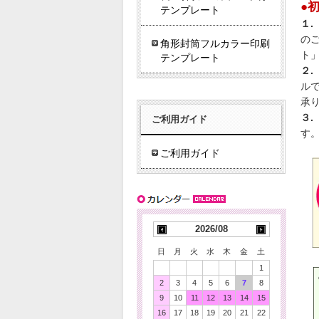
●
テンプレート
１.
の
角形封筒フルカラー印刷
ト
テンプレート
２.
ル
承
３.
ご利用ガイド
す
ご利用ガイド
2026/08
日
月
火
水
木
金
土
1
2
3
4
5
6
7
8
9
10
11
12
13
14
15
16
17
18
19
20
21
22