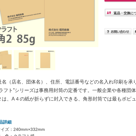
返品・交換に
社名（店名、団体名）、住所、電話番号などの名入れ印刷を承
クラフト”シリーズは事務用封筒の定番です。一般企業や各種団
２は、A４の紙が折らずに封入できる、角形封筒では最もポピ
。
品詳細
イズ：240mm×332mm