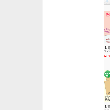
【封
ョン
¥2,7
【封
４ ク