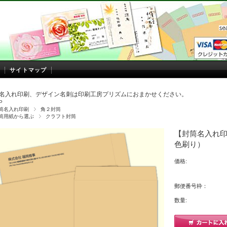
サイトマップ
名入れ印刷、デザイン名刺は印刷工房プリズムにおまかせください。
P
筒名入れ印刷
角２封筒
筒用紙から選ぶ
クラフト封筒
【封筒名入れ印刷
色刷り）
価格:
郵便番号枠：
数量: