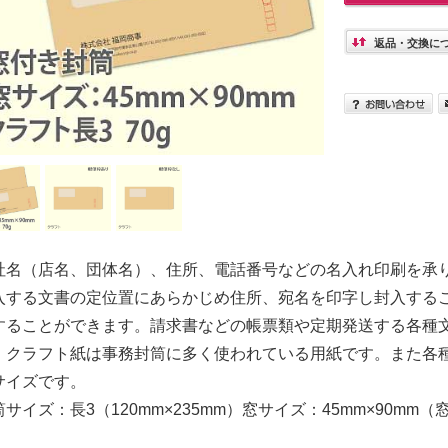
返品・交換に
社名（店名、団体名）、住所、電話番号などの名入れ印刷を承
入する文書の定位置にあらかじめ住所、宛名を印字し封入する
することができます。請求書などの帳票類や定期発送する各種
。クラフト紙は事務封筒に多く使われている用紙です。また各
サイズです。
筒サイズ：長3（120mm×235mm）窓サイズ：45mm×90mm