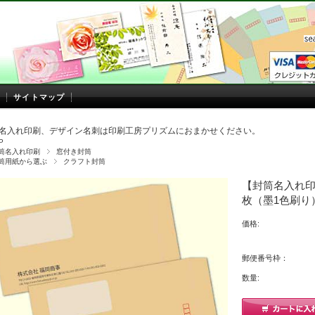
サイトマップ
名入れ印刷、デザイン名刺は印刷工房プリズムにおまかせください。
P
筒名入れ印刷
窓付き封筒
筒用紙から選ぶ
クラフト封筒
【封筒名入れ印刷
枚（墨1色刷り
価格:
郵便番号枠：
数量: