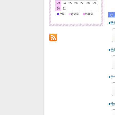
ご
23
24
25
26
27
28
29
30
31
■
■
■
今日
定休日
休業日
オ
●数
●
●
●