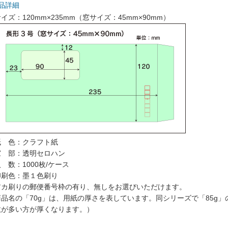
品詳細
イズ：120mm×235mm（窓サイズ：45mm×90mm）
紙 色：クラフト紙
窓 部：透明セロハン
 数：1000枚/ケース
印刷色：墨１色刷り
アカ刷りの郵便番号枠の有り、無しをお選びいただけます。
商品名の「70g」は、用紙の厚さを表しています。同シリーズで「85g
数が多い方が厚くなります。）