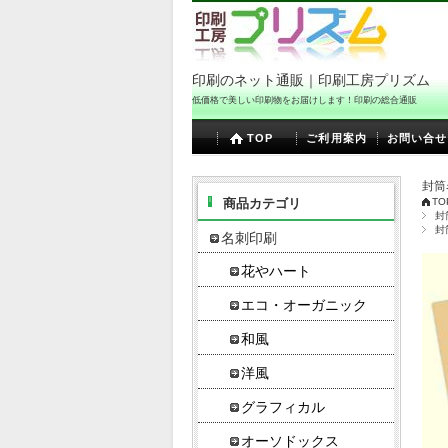
印刷のネット通販｜印刷工房プリズム
低価格で美しい印刷物をお届けします！印刷の総合通販
TOP
ご利用案内
お問い合せ
封筒
商品カテゴリ
TO
封
封
名刺印刷
花やハート
エコ・オーガニック
和風
洋風
グラフィカル
オーソドックス