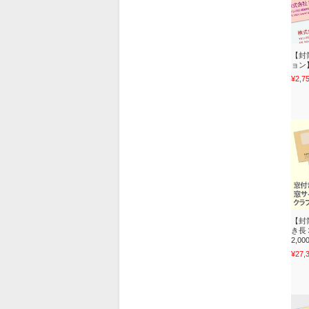
【封
ョン
¥2,7
【封
き長３
2,0
¥27,