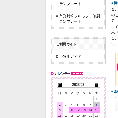
●
テンプレート
１.
の
角形封筒フルカラー印刷
２.
テンプレート
ル
承
３.
ご利用ガイド
す
ご利用ガイド
2026/08
●
日
月
火
水
木
金
土
1
2
3
4
5
6
7
8
9
10
11
12
13
14
15
16
17
18
19
20
21
22