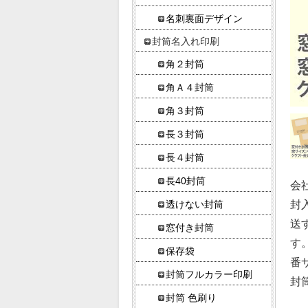
名刺裏面デザイン
封筒名入れ印刷
角２封筒
角Ａ４封筒
角３封筒
長３封筒
長４封筒
長40封筒
会
封
透けない封筒
送
窓付き封筒
す
保存袋
番
封筒フルカラー印刷
封
封筒 色刷り