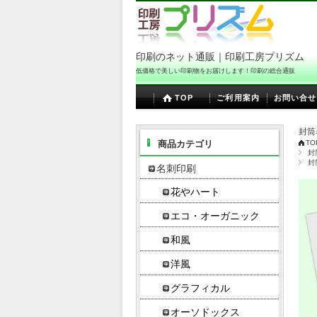
印刷のネット通販｜印刷工房プリズム
低価格で美しい印刷物をお届けします！印刷の総合通販
TOP
ご利用案内
お問い合せ
封筒
商品カテゴリ
TO
封
封
名刺印刷
花やハート
エコ・オーガニック
和風
洋風
グラフィカル
オーソドックス