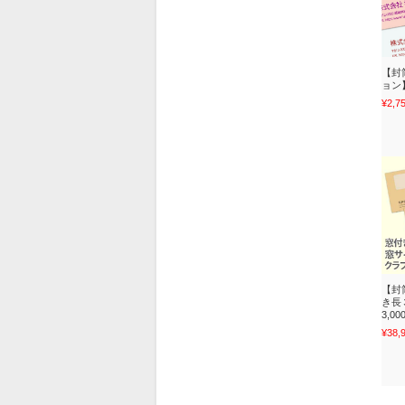
【封
ョン
¥2,7
【封
き長３
3,0
¥38,