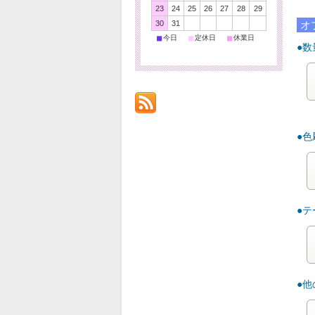
23
24
25
26
27
28
29
30
31
オ
■
■
■
今日
定休日
休業日
●数
●
●
●