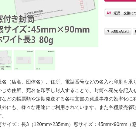
返品・交換に
社名（店名、団体名）、住所、電話番号などの名入れ印刷を承り
かじめ住所、宛名を印字し封入することで、封筒へ宛先を記入
書などの帳票類や定期発送する各種文書の発送事務の効率化に有
以外にも、様々な用途にご利用されています。また各種販売管
す。
筒サイズ：長3（120mm×235mm）窓サイズ：45mm×90mm