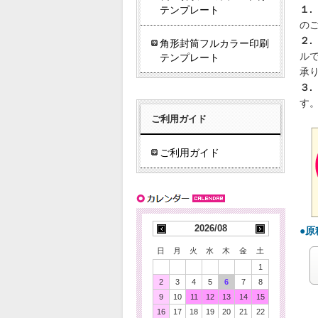
テンプレート
１.
の
２.
角形封筒フルカラー印刷
ル
テンプレート
承
３.
す
ご利用ガイド
ご利用ガイド
2026/08
●
日
月
火
水
木
金
土
1
2
3
4
5
6
7
8
9
10
11
12
13
14
15
ご
16
17
18
19
20
21
22