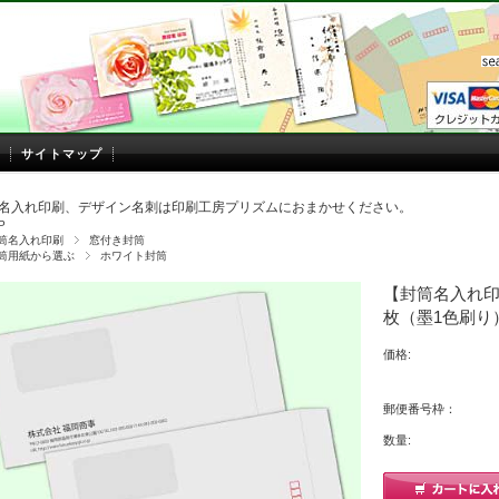
サイトマップ
名入れ印刷、デザイン名刺は印刷工房プリズムにおまかせください。
P
筒名入れ印刷
窓付き封筒
筒用紙から選ぶ
ホワイト封筒
【封筒名入れ印刷
枚（墨1色刷り
価格:
郵便番号枠：
数量: