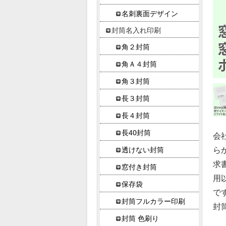
名刺裏面デザイン
封筒名入れ印刷
角２封筒
角Ａ４封筒
角３封筒
長３封筒
長４封筒
長40封筒
会
ら
透けない封筒
求
窓付き封筒
用
保存袋
で
封筒フルカラー印刷
封
封筒 色刷り