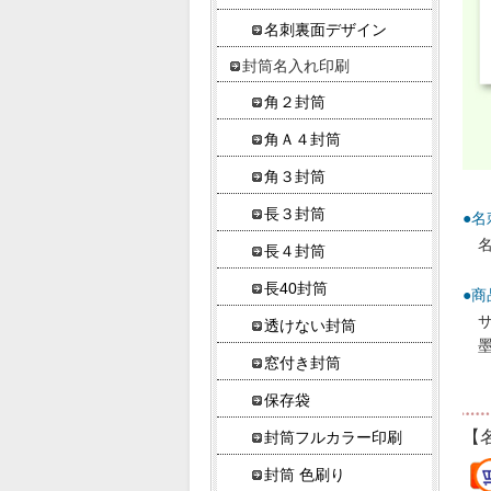
名刺裏面デザイン
封筒名入れ印刷
角２封筒
角Ａ４封筒
角３封筒
長３封筒
●
長４封筒
長40封筒
●商
サ
透けない封筒
窓付き封筒
保存袋
【
封筒フルカラー印刷
封筒 色刷り