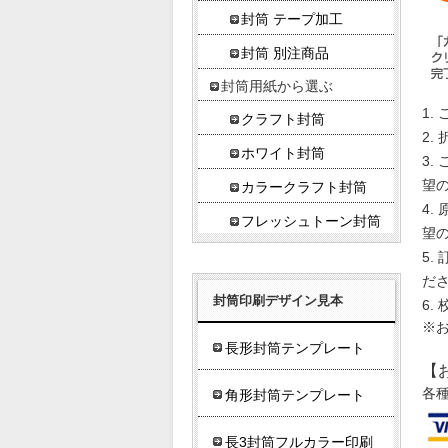
封筒 テープ加工
封筒 別注商品
封筒用紙から選ぶ
クラフト封筒
ホワイト封筒
望
カラークラフト封筒
フレッシュトーン封筒
望
だ
封筒印刷デザイン見本
※
長形封筒テンプレート
【
各
角形封筒テンプレート
長3封筒フルカラー印刷