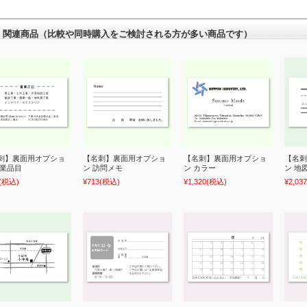
関連商品（比較や同時購入をご検討される方が多い商品です）
刺】裏面用オプショ
【名刺】裏面用オプショ
【名刺】裏面用オプショ
【名刺
営業品目
ン 訪問メモ
ン カラー
ン 地
(税込)
¥713
(税込)
¥1,320
(税込)
¥2,037