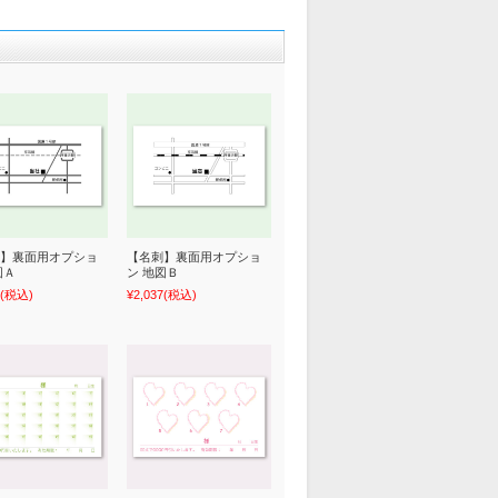
】裏面用オプショ
【名刺】裏面用オプショ
図Ａ
ン 地図Ｂ
(税込)
¥2,037
(税込)