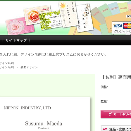
サイトマップ
名入れ印刷、デザイン名刺は印刷工房プリズムにおまかせください。
P
ザイン名刺
ザイン名刺
裏面デザイン
【名刺】裏面用
価格:
数量:
返品・交換に