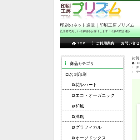
印刷のネット通販｜印刷工房プリズム
低価格で美しい印刷物をお届けします！印刷の総合通販
TOP
ご利用案内
お問い合せ
封筒
商品カテゴリ
TO
デ
デ
名刺印刷
花やハート
エコ・オーガニック
和風
洋風
グラフィカル
オーソドックス