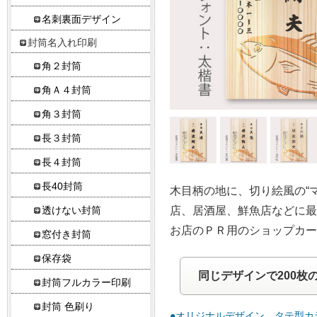
名刺裏面デザイン
封筒名入れ印刷
角２封筒
角Ａ４封筒
角３封筒
長３封筒
長４封筒
長40封筒
木目柄の地に、切り絵風の“
店、居酒屋、鮮魚店などに最適
透けない封筒
お店のＰＲ用のショップカ
窓付き封筒
保存袋
同じデザインで200枚
封筒フルカラー印刷
封筒 色刷り
●オリジナルデザイン タテ型カ