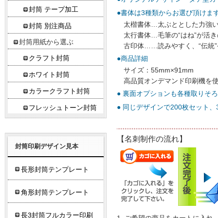
封筒 テープ加工
●書体は3種類からお選び頂けま
太楷書体…太ぶととした力強
封筒 別注商品
太行書体…毛筆の“はね”が活
封筒用紙から選ぶ
古印体……読みやすく、“伝統”
クラフト封筒
●商品詳細
サイズ：55mm×91mm
ホワイト封筒
高品質オンデマンド印刷機を
カラークラフト封筒
● 裏面オプションも各種取りそ
● 同じデザインで200枚セット
フレッシュトーン封筒
【名刺制作の流れ】
封筒印刷デザイン見本
長形封筒テンプレート
角形封筒テンプレート
長3封筒フルカラー印刷