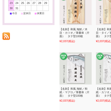
23
24
25
26
27
28
29
30
31
■
■
■
今日
定休日
休業日
【名刺】和風 海鮮／木
【名刺】和
目・カツオ／筆書体（片
目・タイ／
面） タテ型100枚
面） タテ型
¥2,037
(税込)
¥2,037
(税込
【名刺】和風 海鮮／和
【名刺】和
紙・マグロ／筆書体（片
紙・カツオ
面） タテ型100枚
面） タテ型
¥2,037
(税込)
¥2,037
(税込