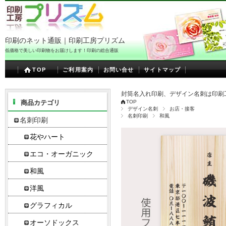
印刷のネット通販｜印刷工房プリズム
低価格で美しい印刷物をお届けします！印刷の総合通販
TOP
ご利用案内
お問い合せ
サイトマップ
封筒名入れ印刷、デザイン名刺は印刷
商品カテゴリ
TOP
デザイン名刺
お店・接客
名刺印刷
和風
名刺印刷
花やハート
エコ・オーガニック
和風
洋風
グラフィカル
オーソドックス