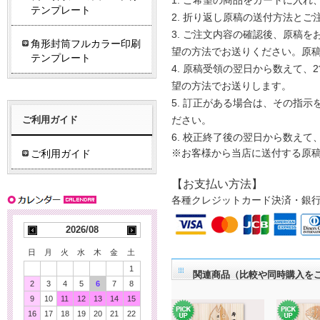
ご希望の商品をカートに入れ
テンプレート
折り返し原稿の送付方法とご
ご注文内容の確認後、原稿をお
角形封筒フルカラー印刷
望の方法でお送りください。原
テンプレート
原稿受領の翌日から数えて、2
望の方法でお送りします。
訂正がある場合は、その指示を
ご利用ガイド
ださい。
校正終了後の翌日から数えて
ご利用ガイド
※お客様から当店に送付する原
【お支払い方法】
各種クレジットカード決済・銀
2026/08
日
月
火
水
木
金
土
1
関連商品（比較や同時購入を
2
3
4
5
6
7
8
9
10
11
12
13
14
15
16
17
18
19
20
21
22