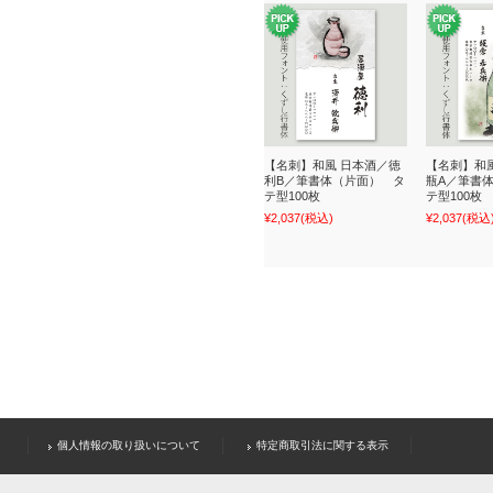
【名刺】和風 日本酒／徳
【名刺】和
利B／筆書体（片面） タ
瓶A／筆書
テ型100枚
テ型100枚
¥2,037
(税込)
¥2,037
(税込
個人情報の取り扱いについて
特定商取引法に関する表示