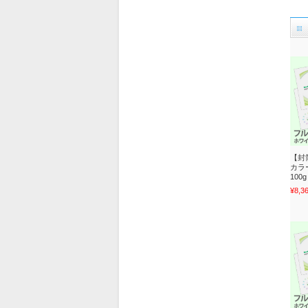
【封
カラ
100g
¥8,3