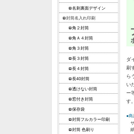
名刺裏面デザイン
封筒名入れ印刷
角２封筒
角Ａ４封筒
角３封筒
長３封筒
ダ
刷
長４封筒
ら
長40封筒
い
透けない封筒
ー
窓付き封筒
す
保存袋
●商
封筒フルカラー印刷
サ
封筒 色刷り