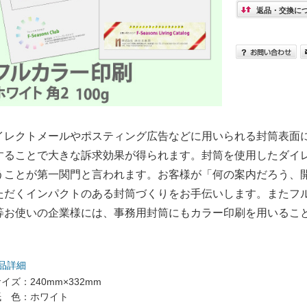
返品・交換に
イレクトメールやポスティング広告などに用いられる封筒表面
することで大きな訴求効果が得られます。封筒を使用したダイ
うことが第一関門と言われます。お客様が「何の案内だろう、
ただくインパクトのある封筒づくりをお手伝いします。またフ
等お使いの企業様には、事務用封筒にもカラー印刷を用いること
。
品詳細
イズ：240mm×332mm
紙 色：ホワイト