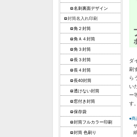
名刺裏面デザイン
封筒名入れ印刷
角２封筒
角Ａ４封筒
角３封筒
長３封筒
ダ
刷
長４封筒
ら
長40封筒
い
透けない封筒
ー
窓付き封筒
す
保存袋
●商
封筒フルカラー印刷
サ
封筒 色刷り