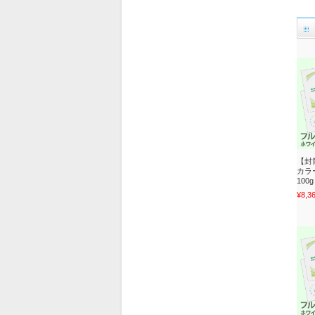
【封
カラ
100g
¥8,3