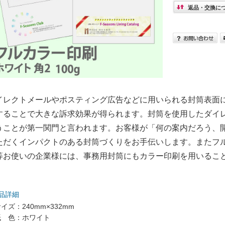
返品・交換に
イレクトメールやポスティング広告などに用いられる封筒表面
することで大きな訴求効果が得られます。封筒を使用したダイ
うことが第一関門と言われます。お客様が「何の案内だろう、
ただくインパクトのある封筒づくりをお手伝いします。またフ
等お使いの企業様には、事務用封筒にもカラー印刷を用いること
。
品詳細
イズ：240mm×332mm
紙 色：ホワイト