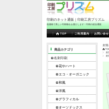
印刷のネット通販｜印刷工房プリズム
低価格で美しい印刷物をお届けします！印刷の総合通販
TOP
ご利用案内
お問い合せ
封筒
商品カテゴリ
TO
封
封
名刺印刷
花やハート
エコ・オーガニック
和風
洋風
グラフィカル
オーソドックス