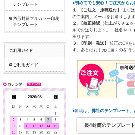
●初めてでも安心！ご注文からお
テンプレート
１. 【ご注文・原稿送付】
まずは
のご案内」メールをお送りしま
角形封筒フルカラー印刷
２. 【校正確認（仕上がりチェッ
テンプレート
ルでお送りします。「社名やロ
承ります。
３. 【印刷・発送】
校正のOKを
す。あとはお手元に届くのを待
ご利用ガイド
ご利用ガイド
2026/08
日
月
火
水
木
金
土
●原稿は、
弊社のテンプレート
、
1
2
3
4
5
6
7
8
長4封筒のテンプレー
9
10
11
12
13
14
15
16
17
18
19
20
21
22