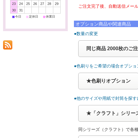
23
24
25
26
27
28
29
ご注文完了後、自動送信メール
30
31
■
■
■
今日
定休日
休業日
オプション商品や関連商品
●数量の変更
同じ商品 2000枚のご
●色刷りをご希望の場合オプショ
★色刷りオプション
●他のサイズや用紙で封筒を探す
★「クラフト」シリー
同シリーズ（クラフト）で各