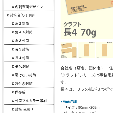
名刺裏面デザイン
封筒名入れ印刷
角２封筒
角Ａ４封筒
角３封筒
長３封筒
長４封筒
長40封筒
会社名（店名、団体名）、住
“クラフト”シリーズは事務
透けない封筒
す。
窓付き封筒
長４は、Ｂ５の紙が３つ折で
保存袋
封筒フルカラー印刷
●商品詳細
サイズ：90mm×205mm
封筒 色刷り