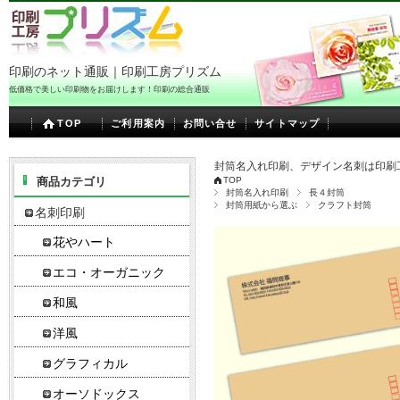
印刷のネット通販｜印刷工房プリズム
低価格で美しい印刷物をお届けします！印刷の総合通販
TOP
ご利用案内
お問い合せ
サイトマップ
封筒名入れ印刷、デザイン名刺は印刷
商品カテゴリ
TOP
封筒名入れ印刷
長４封筒
封筒用紙から選ぶ
クラフト封筒
名刺印刷
花やハート
エコ・オーガニック
和風
洋風
グラフィカル
オーソドックス