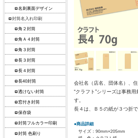
名刺裏面デザイン
封筒名入れ印刷
角２封筒
角Ａ４封筒
角３封筒
長３封筒
長４封筒
長40封筒
会社名（店名、団体名）、住
“クラフト”シリーズは事務
透けない封筒
す。
窓付き封筒
長４は、Ｂ５の紙が３つ折で
保存袋
封筒フルカラー印刷
●商品詳細
サイズ：90mm×205mm
封筒 色刷り