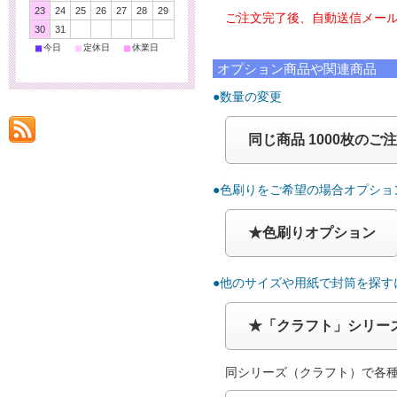
23
24
25
26
27
28
29
ご注文完了後、自動送信メール
30
31
■
■
■
今日
定休日
休業日
オプション商品や関連商品
●数量の変更
同じ商品 1000枚のご
●色刷りをご希望の場合オプショ
★色刷りオプション
●他のサイズや用紙で封筒を探す
★「クラフト」シリー
同シリーズ（クラフト）で各