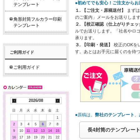
●初めてでも安心！ご注文からお
テンプレート
１. 【ご注文・原稿送付】
まずは
のご案内」メールをお送りしま
角形封筒フルカラー印刷
２. 【校正確認（仕上がりチェッ
テンプレート
ルでお送りします。「社名やロ
承ります。
３. 【印刷・発送】
校正のOKを
す。あとはお手元に届くのを待
ご利用ガイド
ご利用ガイド
2026/08
日
月
火
水
木
金
土
●原稿は、
弊社のテンプレート
、
1
2
3
4
5
6
7
8
長4封筒のテンプレー
9
10
11
12
13
14
15
16
17
18
19
20
21
22