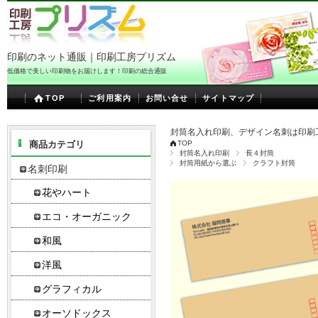
印刷のネット通販｜印刷工房プリズム
低価格で美しい印刷物をお届けします！印刷の総合通販
TOP
ご利用案内
お問い合せ
サイトマップ
封筒名入れ印刷、デザイン名刺は印刷
商品カテゴリ
TOP
封筒名入れ印刷
長４封筒
封筒用紙から選ぶ
クラフト封筒
名刺印刷
花やハート
エコ・オーガニック
和風
洋風
グラフィカル
オーソドックス