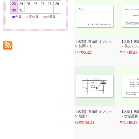
23
24
25
26
27
28
29
30
31
■
■
■
今日
定休日
休業日
【名刺】裏面用オプショ
【名刺】裏
ン 訪問メモ
ン 英文モノ
¥713
(税込)
¥713
(税込)
【名刺】裏面用オプショ
【名刺】裏
ン 地図Ｃ
ン 営業品目
¥2,037
(税込)
¥713
(税込)