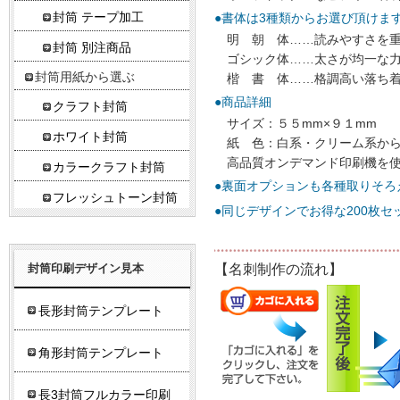
封筒 テープ加工
●書体は3種類からお選び頂けま
明 朝 体……読みやすさを
封筒 別注商品
ゴシック体……太さが均一な
封筒用紙から選ぶ
楷 書 体……格調高い落ち
●商品詳細
クラフト封筒
サイズ：５５mm×９１mm
ホワイト封筒
紙 色：白系・クリーム系か
高品質オンデマンド印刷機を
カラークラフト封筒
●裏面オプションも各種取りそろ
フレッシュトーン封筒
●同じデザインでお得な200枚セ
封筒印刷デザイン見本
【名刺制作の流れ】
長形封筒テンプレート
角形封筒テンプレート
長3封筒フルカラー印刷