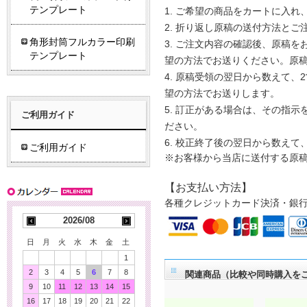
テンプレート
ご希望の商品をカートに入れ
折り返し原稿の送付方法とご
角形封筒フルカラー印刷
ご注文内容の確認後、原稿をお
テンプレート
望の方法でお送りください。原
原稿受領の翌日から数えて、2
望の方法でお送りします。
訂正がある場合は、その指示を
ご利用ガイド
ださい。
校正終了後の翌日から数えて
ご利用ガイド
※お客様から当店に送付する原
【お支払い方法】
各種クレジットカード決済・銀
2026/08
日
月
火
水
木
金
土
1
2
3
4
5
6
7
8
関連商品（比較や同時購入を
9
10
11
12
13
14
15
16
17
18
19
20
21
22