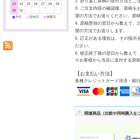
折り返し原稿の送付方法とご
23
24
25
26
27
28
29
ご注文内容の確認後、原稿をお
30
31
望の方法でお送りください。原
■
■
■
今日
定休日
休業日
原稿受領の翌日から数えて、2
望の方法でお送りします。
訂正がある場合は、その指示を
ださい。
校正終了後の翌日から数えて
※お客様から当店に送付する原
【お支払い方法】
各種クレジットカード決済・銀
関連商品（比較や同時購入を