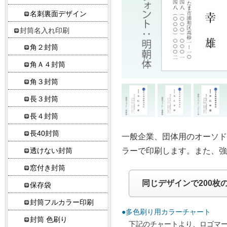
名刺裏面デザイン
封筒名入れ印刷
角２封筒
角Ａ４封筒
角３封筒
長３封筒
長４封筒
長40封筒
一般企業、団体用のオーソ
ラーで印刷します。また、強
透けない封筒
窓付き封筒
同じデザインで200枚
保存袋
封筒フルカラー印刷
●多色刷り用カラーチャート
封筒 色刷り
下記のチャートより、ロゴマ