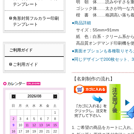
明 朝 体……読みやすさを
テンプレート
ゴシック体……太さが均一な
楷 書 体……格調高い落ち
角形封筒フルカラー印刷
●商品詳細
テンプレート
サイズ：55mm×91mm
紙 色：白系・クリーム系か
高品質オンデマンド印刷機を
ご利用ガイド
●裏面オプションも各種取りそろ
●同じデザインで200枚セット、
ご利用ガイド
【名刺制作の流れ】
2026/08
日
月
火
水
木
金
土
1
2
3
4
5
6
7
8
9
10
11
12
13
14
15
ご希望の商品をカートに入れ
16
17
18
19
20
21
22