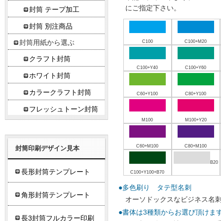
にご指定下さい。
封筒 テープ加工
封筒 別注商品
封筒用紙から選ぶ
C100
C100+M20
クラフト封筒
C100+Y40
C100+Y60
ホワイト封筒
カラークラフト封筒
C60+Y100
C80+Y100
フレッシュトーン封筒
M100
M100+Y20
C60+M100
C80+M100
封筒印刷デザイン見本
B20
長形封筒テンプレート
C100+Y100+B70
●多色刷り タテ型名刺
角形封筒テンプレート
オーソドックスなビジネス名
●書体は3種類からお選び頂けま
長3封筒フルカラー印刷