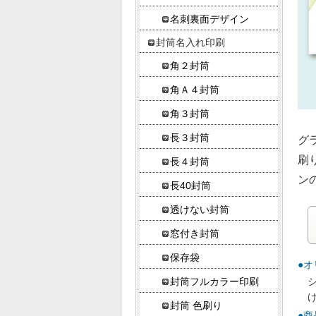
名刺裏面デザイン
封筒名入れ印刷
角２封筒
角Ａ４封筒
角３封筒
長３封筒
グ
刷
長４封筒
ン
長40封筒
透けない封筒
窓付き封筒
保存袋
●
封筒フルカラー印刷
封筒 色刷り
●商