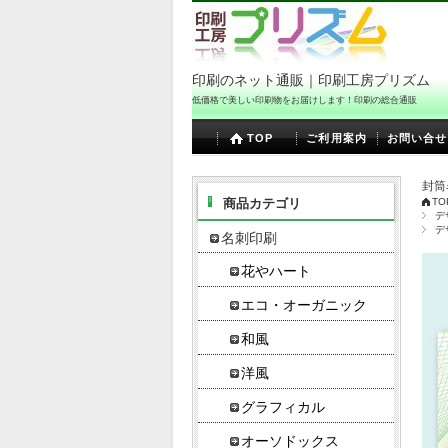
印刷のネット通販｜印刷工房プリズム
低価格で美しい印刷物をお届けします！印刷の総合通販
TOP
ご利用案内
お問い合せ
封筒
商品カテゴリ
TO
デ
デ
名刺印刷
花やハート
エコ・オーガニック
和風
洋風
グラフィカル
オーソドックス