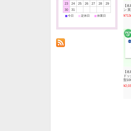
23
24
25
26
27
28
29
【名
30
31
ン 
■
■
■
¥713
今日
定休日
休業日
【名
ドッ
型10
¥2,0