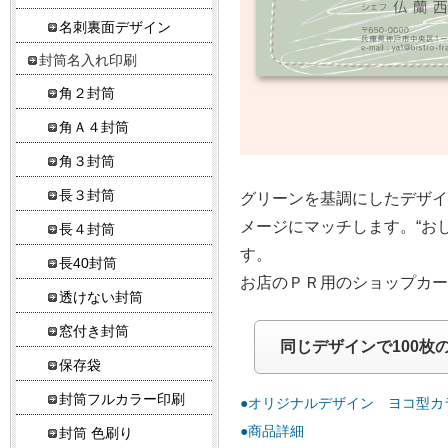
名刺裏面デザイン
封筒名入れ印刷
角２封筒
角Ａ４封筒
角３封筒
長３封筒
グリーンを基調にしたデザ
メージにマッチします。“おし
長４封筒
す。
長40封筒
お店のＰＲ用のショップカ
透けない封筒
窓付き封筒
同じデザインで100枚
保存袋
封筒フルカラー印刷
●オリジナルデザイン ヨコ型カ
●商品詳細
封筒 色刷り