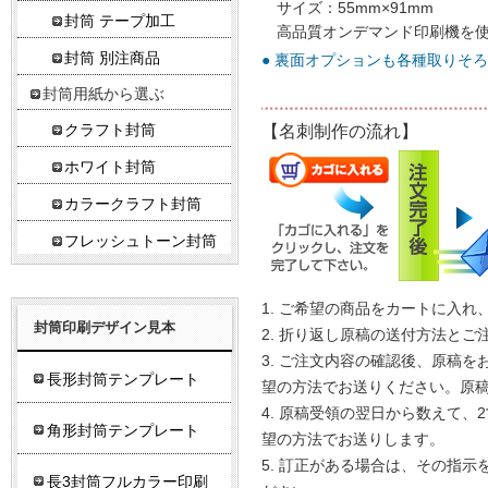
サイズ：55mm×91mm
封筒 テープ加工
高品質オンデマンド印刷機を
封筒 別注商品
● 裏面オプションも各種取りそ
封筒用紙から選ぶ
クラフト封筒
【名刺制作の流れ】
ホワイト封筒
カラークラフト封筒
フレッシュトーン封筒
ご希望の商品をカートに入れ
封筒印刷デザイン見本
折り返し原稿の送付方法とご
ご注文内容の確認後、原稿をお
長形封筒テンプレート
望の方法でお送りください。原
原稿受領の翌日から数えて、2
角形封筒テンプレート
望の方法でお送りします。
訂正がある場合は、その指示を
長3封筒フルカラー印刷