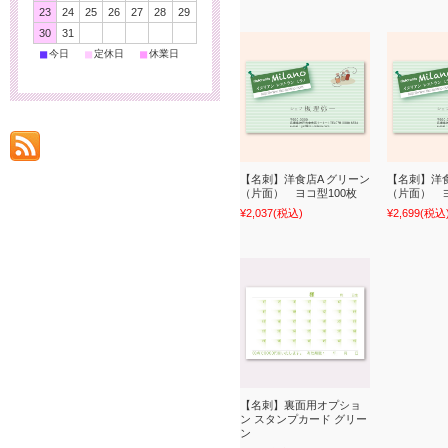
23
24
25
26
27
28
29
30
31
■
■
■
今日
定休日
休業日
【名刺】洋食店A グリーン
【名刺】洋食
（片面） ヨコ型100枚
（片面） ヨ
¥2,037
(税込)
¥2,699
(税込
【名刺】裏面用オプショ
ン スタンプカード グリー
ン