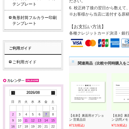
ださい。
テンプレート
校正終了後の翌日から数えて
※お客様から当店に送付する原
角形封筒フルカラー印刷
テンプレート
【お支払い方法】
各種クレジットカード決済・銀
ご利用ガイド
ご利用ガイド
関連商品（比較や同時購入を
2026/08
日
月
火
水
木
金
土
1
2
3
4
5
6
7
8
【名刺】裏面用オプショ
【名刺】裏
ン 営業品目
ン 訪問メモ
9
10
11
12
13
14
15
¥713
(税込)
¥713
(税込)
16
17
18
19
20
21
22