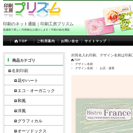
印刷のネット通販｜印刷工房プリズム
低価格で美しい印刷物をお届けします！印刷の総合通販
TOP
ご利用案内
お問い合せ
サイトマップ
封筒名入れ印刷、デザイン名刺は印刷
商品カテゴリ
TOP
デザイン名刺
デザイン名刺
お店・接客
名刺印刷
花やハート
エコ・オーガニック
和風
洋風
グラフィカル
オーソドックス