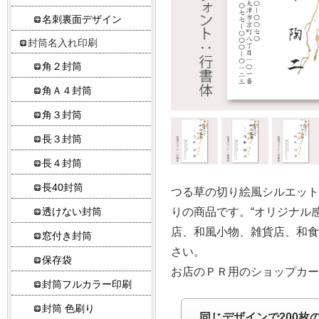
名刺裏面デザイン
封筒名入れ印刷
角２封筒
角Ａ４封筒
角３封筒
長３封筒
長４封筒
長40封筒
つる草の切り絵風シルエッ
りの商品です。“オリジナル
透けない封筒
店、和風小物、雑貨店、和
窓付き封筒
さい。
保存袋
お店のＰＲ用のショップカ
封筒フルカラー印刷
封筒 色刷り
同じデザインで200枚