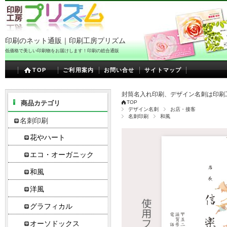
印刷のネット通販｜印刷工房プリズム
低価格で美しい印刷物をお届けします！印刷の総合通販
TOP
ご利用案内
お問い合せ
サイトマップ
封筒名入れ印刷、デザイン名刺は印刷
商品カテゴリ
TOP
デザイン名刺
お店・接客
名刺印刷
和風
名刺印刷
花やハート
エコ・オーガニック
和風
洋風
グラフィカル
オーソドックス