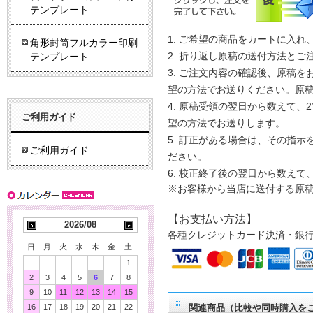
テンプレート
ご希望の商品をカートに入れ
角形封筒フルカラー印刷
折り返し原稿の送付方法とご
テンプレート
ご注文内容の確認後、原稿をお
望の方法でお送りください。原
原稿受領の翌日から数えて、2
ご利用ガイド
望の方法でお送りします。
訂正がある場合は、その指示を
ご利用ガイド
ださい。
校正終了後の翌日から数えて
※お客様から当店に送付する原
【お支払い方法】
2026/08
各種クレジットカード決済・銀
日
月
火
水
木
金
土
1
2
3
4
5
6
7
8
9
10
11
12
13
14
15
16
17
18
19
20
21
22
関連商品（比較や同時購入を