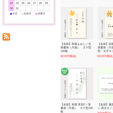
23
24
25
26
27
28
29
30
31
■
■
■
今日
定休日
休業日
【名刺】和風もみじ／毛
【名刺】和
筆書体（片面） タテ型
筆書体（片
100枚
型・文字ヨコ
¥2,037
(税込)
¥2,037
(税込
【名刺】和風 草花F／筆
【名刺】裏
書体（片面） タテ型100
ン 英文モノ
枚