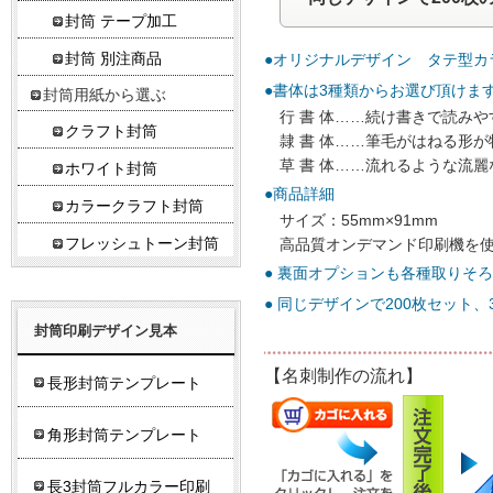
封筒 テープ加工
封筒 別注商品
●オリジナルデザイン タテ型カ
●書体は3種類からお選び頂けま
封筒用紙から選ぶ
行 書 体……続け書きで読み
クラフト封筒
隷 書 体……筆毛がはねる形
草 書 体……流れるような流
ホワイト封筒
●商品詳細
カラークラフト封筒
サイズ：55mm×91mm
フレッシュトーン封筒
高品質オンデマンド印刷機を
● 裏面オプションも各種取りそ
● 同じデザインで200枚セット
封筒印刷デザイン見本
【名刺制作の流れ】
長形封筒テンプレート
角形封筒テンプレート
長3封筒フルカラー印刷